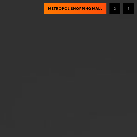
1
BÜYÜKYALI MIXED USE PROJECT COMPETITION
3