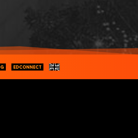
OG
EDCONNECT